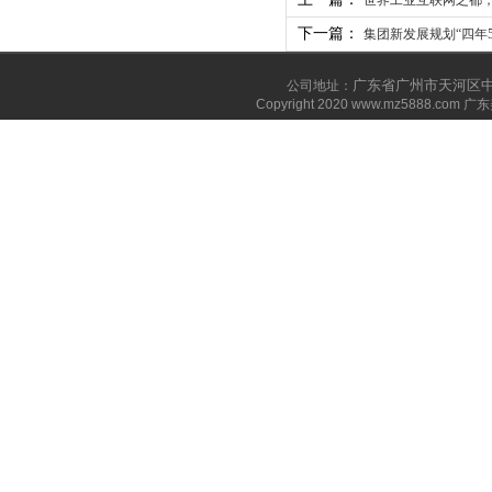
世界工业互联网之都
下一篇：
集团新发展规划“四年
广东省广州市天河区中
公司地址：
Copyright 2020 www.mz5888.c