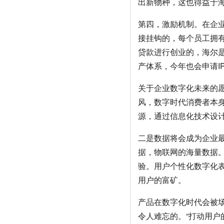
出新物种，这也得益于
第四，激励机制。在企
接挂钩的，每个员工拥
贷款进行创业的，海尔是
产体系，今年也会申请IP
关于企业数字化未来的
风，数字时代消费者本
源，通过信息化技术设计
二是数据将会成为企业
据，物联网的海量数据
验。用户个性化数字化
用户的富矿。
产品在数字化时代会被
令人难忘的。“打动用